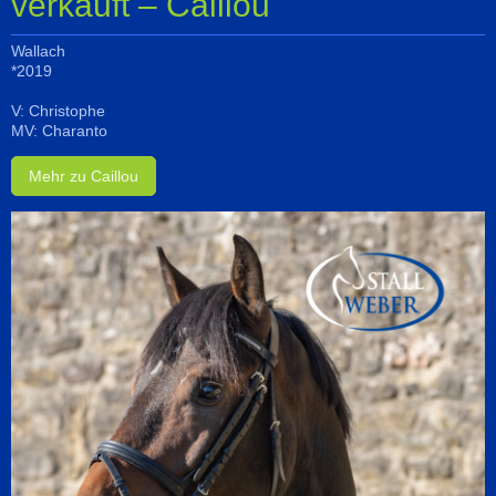
verkauft – Caillou
Wallach
*2019
V: Christophe
MV: Charanto
Mehr zu Caillou