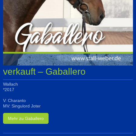
verkauft – Gaballero
Wallach
*2017
V: Charanto
MV: Singulord Joter
Mehr zu Gaballero