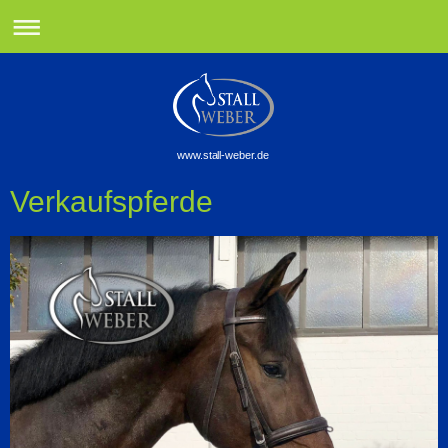
www.stall-weber.de
Verkaufspferde