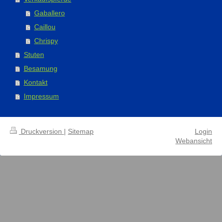
Gaballero
Caillou
Chrispy
Stuten
Besamung
Kontakt
Impressum
Druckversion
|
Sitemap
Login
Webansicht