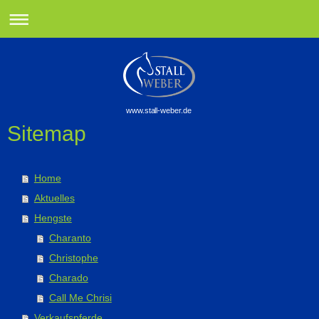
www.stall-weber.de
Sitemap
Home
Aktuelles
Hengste
Charanto
Christophe
Charado
Call Me Chrisi
Verkaufspferde